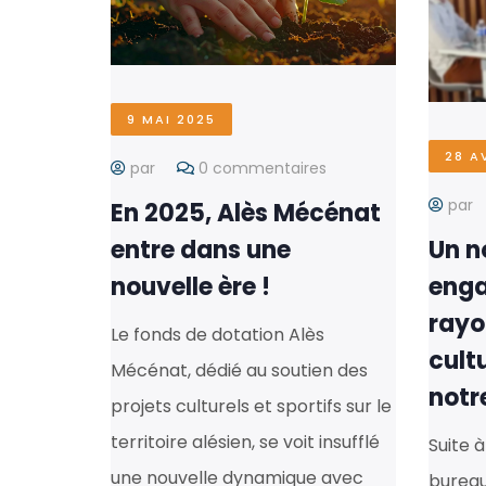
9 MAI 2025
28 A
par
0 commentaires
par
En 2025, Alès Mécénat
entre dans une
Un n
nouvelle ère !
enga
rayon
Le fonds de dotation Alès
cultu
Mécénat, dédié au soutien des
notre
projets culturels et sportifs sur le
territoire alésien, se voit insufflé
Suite 
une nouvelle dynamique avec
bureau